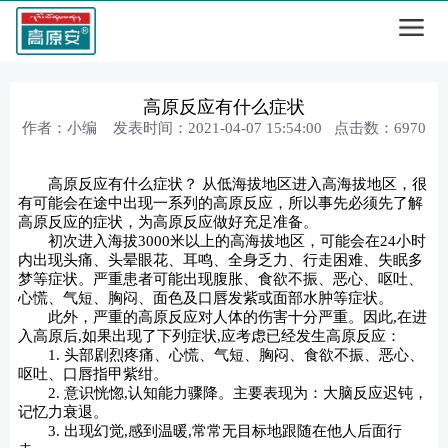
高原反应有什么症状
作者：小编 发表时间：2021-04-07 15:54:00 点击数：
6970
高原反应有什么症状？ 从低海拔地区进入高海拔地区，很
有可能会在途中出现一系列的高原反应，所以事先必须先了解
高原反应的症状，为高原反应做好充足准备。
初次进入海拔3000米以上的高海拔地区，可能会在24小时
内出现头痛、头晕眼花、耳鸣、全身乏力、行走困难、失眠多
梦等症状。严重患者可能出现腹胀、食欲不振、恶心、呕吐、
心慌、气短、胸闷、面色及口唇发紫或面部水肿等症状。
此外，严重的高原反应对人体的伤害十分严重。因此,在进
入高原后,如果出现了下列症状,应考虑已经发生高原反应：
1. 头部剧烈疼痛、心慌、气短、胸闷、食欲不振、恶心、
呕吐、口唇指甲紫绀。
2. 意识恍惚,认知能力骤降。主要表现为：大脑反应迟钝，
记忆力衰退。
3. 出现幻觉,感到温暖,常常无目标地跟随在他人后面行