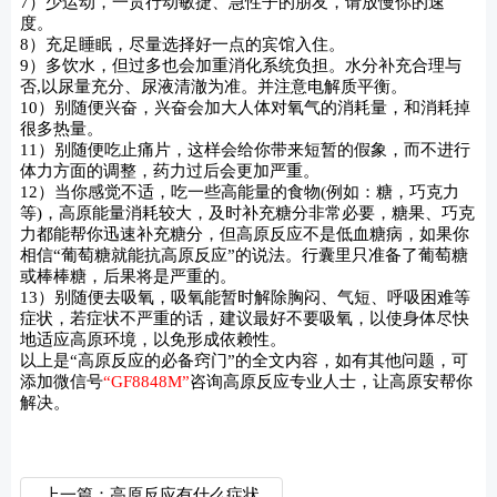
7）少运动，一贯行动敏捷、急性子的朋友，请放慢你的速
度。
8）充足睡眠，尽量选择好一点的宾馆入住。
9）多饮水，但过多也会加重消化系统负担。水分补充合理与
否,以尿量充分、尿液清澈为准。并注意电解质平衡。
10）别随便兴奋，兴奋会加大人体对氧气的消耗量，和消耗掉
很多热量。
11）别随便吃止痛片，这样会给你带来短暂的假象，而不进行
体力方面的调整，药力过后会更加严重。
12）当你感觉不适，吃一些高能量的食物(例如：糖，巧克力
等)，高原能量消耗较大，及时补充糖分非常必要，糖果、巧克
力都能帮你迅速补充糖分，但高原反应不是低血糖病，如果你
相信“葡萄糖就能抗高原反应”的说法。行囊里只准备了葡萄糖
或棒棒糖，后果将是严重的。
13）别随便去吸氧，吸氧能暂时解除胸闷、气短、呼吸困难等
症状，若症状不严重的话，建议最好不要吸氧，以使身体尽快
地适应高原环境，以免形成依赖性。
以上是“高原反应的必备窍门”的全文内容，如有其他问题，可
添加微信号
“GF8848M”
咨询高原反应专业人士，让高原安帮你
解决。
上一篇：高原反应有什么症状