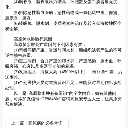
(4)脑脊液：脑脊液压力增高，细胞数及蛋白质含量无变
化。
(5)排除急性脑血管病，急性药物或一氧化碳中毒、癫痫、
脑膜炎、脑炎。
(6)经吸氧、脱水剂、皮质激素等治疗及转入低海拔地区症
状缓解。
高原肺水肿致死原因
高原脑水肿死亡原因与下列因素有关：
(1)患者病情严重，昏迷时间太长，脑组织缺氧产生的不可
逆性损害较重。
(2)重症病例，合并严重的肺水肿，严重感染、脑出血、呼
吸衰竭、心衰以及多器官功能的衰竭。
(3)发病地区，海拔太高（4500米以上），医疗条件差，后
送困难。
(4)个别医护人员对本病认识不足，未能及时早期作出诊断
处理。
以上是“高原脑水肿必备常识”的全文内容，如有其他问
题，可添加微信号“GF8848M”咨询高原安专业人士，让高原安
帮你解决。
上一篇：高原病的必备常识