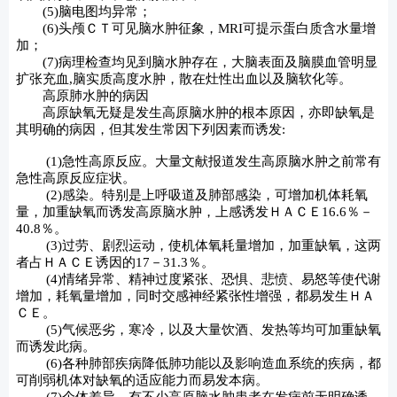
(5)脑电图均异常；
(6)头颅ＣＴ可见脑水肿征象，MRI可提示蛋白质含水量增
加；
(7)病理检查均见到脑水肿存在，大脑表面及脑膜血管明显
扩张充血,脑实质高度水肿，散在灶性出血以及脑软化等。
高原肺水肿的病因
高原缺氧无疑是发生高原脑水肿的根本原因，亦即缺氧是
其明确的病因，但其发生常因下列因素而诱发:
(1)急性高原反应。大量文献报道发生高原脑水肿之前常有
急性高原反应症状。
(2)感染。特别是上呼吸道及肺部感染，可增加机体耗氧
量，加重缺氧而诱发高原脑水肿，上感诱发ＨＡＣＥ16.6％－
40.8％。
(3)过劳、剧烈运动，使机体氧耗量增加，加重缺氧，这两
者占ＨＡＣＥ诱因的17－31.3％。
(4)情绪异常、精神过度紧张、恐惧、悲愤、易怒等使代谢
增加，耗氧量增加，同时交感神经紧张性增强，都易发生ＨＡ
ＣＥ。
(5)气候恶劣，寒冷，以及大量饮酒、发热等均可加重缺氧
而诱发此病。
(6)各种肺部疾病降低肺功能以及影响造血系统的疾病，都
可削弱机体对缺氧的适应能力而易发本病。