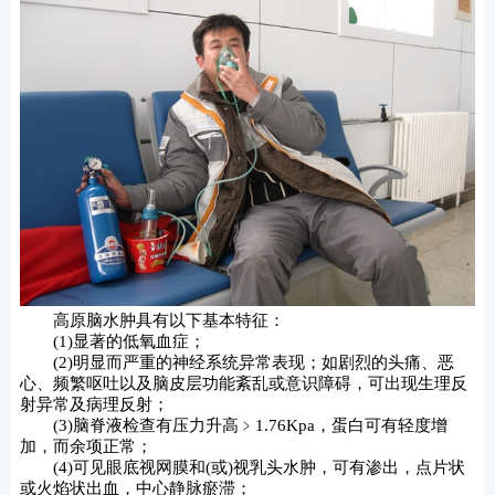
高原脑水肿具有以下基本特征：
(1)显著的低氧血症；
(2)明显而严重的神经系统异常表现；如剧烈的头痛、恶
心、频繁呕吐以及脑皮层功能紊乱或意识障碍，可出现生理反
射异常及病理反射；
(3)脑脊液检查有压力升高﹥1.76Kpa，蛋白可有轻度增
加，而余项正常；
(4)可见眼底视网膜和(或)视乳头水肿，可有渗出，点片状
或火焰状出血，中心静脉瘀滞；