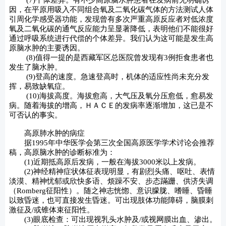
(7)个体差异。有不少高原脑水肿患者在发病前无明确诱
因，在平原用吸入不同组合氧及二氧化碳气体的方法测试人体
引周化学感受器功能，发现曾有多次严重高原反应者对低浓度
氧及二氧化碳的通气反应能力呈显著降低，表明他们不能很好
通过呼吸系统进行代偿的个体差异。我们认为这可能是发生高
原脑水肿的主要诱因。
(8)值得一提的是西藏军区总医院曾发现有3例拒食患者也
发生了脑水肿。
(9)登高的速度。急速登高时，机体的适应性尚未充分发
挥，易致缺氧症。
(10)海拔高度。海拔愈高，大气压及氧分压愈低，愈易发
病。随着海拔的增高，ＨＡＣＥ的发病率逐渐增加，这已是不
可否认的事实。
高原肺水肿的病症
据1995年中华医学会第三次全国高原医学学术讨论会推荐
稿，高原脑水肿的诊断标准为：
(1)近期抵高原后发病，一般在海拔3000米以上发病。
(2)神经精神症状体征表现明显，有剧烈头痛、呕吐、表情
淡漠、精神忧郁或欣快多语、烦躁不安、步态蹣跚、供济失调
（Romberg征阳性）。随之神志恍惚、意识朦胧、嗜睡、昏睡
以致昏迷，也可直接发生昏迷。可出现肢体功能障碍，脑膜刺
激征及/或锥体束征阳性。
(3)眼底检查：可出现视乳头水肿及/或视网膜出血、渗出。