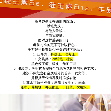
高考亦是没有硝烟的战场，
以笔为戎，
与他人争战，
与自我较量。
面对这样重要的日子，
考前的准备更不可掉以轻心，
千万记得检查是否准备好以下物品：
1. 证件类：
身份证、准考证。
2. 文具类：
2B铅笔、橡皮
、
黑色签字笔、橡皮、作图工具。
3. 服装类：考生衣着需符合当地考试机构的相关要求，
建议不佩戴含有金属成分的首饰、发夹等，
并根据天气情况及时添减衣物。
4. 其余可适当准备：皮筋（女生）、雨伞、
纸巾、
葡萄糖（补充能量）
、口罩、饮用水。